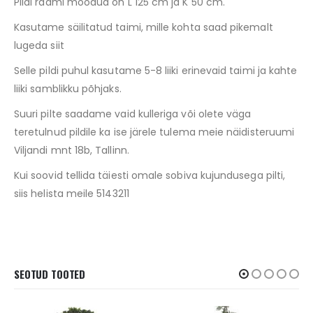
Pildi raami mõõdud on L 125 cm ja K 50 cm.
Kasutame säilitatud taimi, mille kohta saad pikemalt
lugeda siit
Selle pildi puhul kasutame 5-8 liiki erinevaid taimi ja kahte
liiki samblikku põhjaks.
Suuri pilte saadame vaid kulleriga või olete väga
teretulnud pildile ka ise järele tulema meie näidisteruumi
Viljandi mnt 18b, Tallinn.
Kui soovid tellida täiesti omale sobiva kujundusega pilti,
siis helista meile 5143211
SEOTUD TOOTED