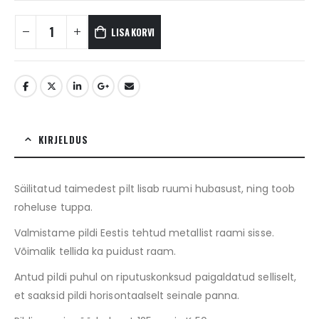
LISA KORVI
KIRJELDUS
Säilitatud taimedest pilt lisab ruumi hubasust, ning toob
roheluse tuppa.
Valmistame pildi Eestis tehtud metallist raami sisse.
Võimalik tellida ka puidust raam.
Antud pildi puhul on riputuskonksud paigaldatud selliselt,
et saaksid pildi horisontaalselt seinale panna.