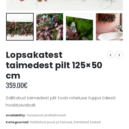
Lopsakatest
taimedest pilt 125×50
cm
359.00
€
Säilitatud taimedest pilt toob roheluse tuppa täiesti
hooldusvabalt.
Availability:
Saadaval järeltellimisel
Kategooriad:
Säilitatud puud ja taimed
,
Samblast tooted