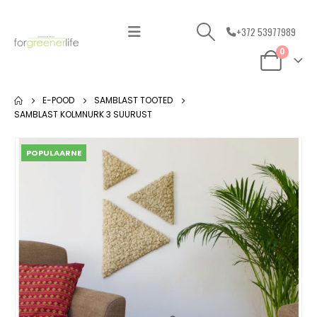
+372 53977989
0
E-POOD
SAMBLAST TOOTED
SAMBLAST KOLMNURK 3 SUURUST
POPULAARNE