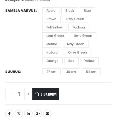
SAMBLA VÄRVUS
Apple
Black
Blue
Brown
Dark Green
Fall Yellow
Fuchsia
Leaf Green
Lime Green
Marine
May Green
Natural
Olive Green
Orange
Red
Yellow
SUURUS
27 cm
38 cm
54 cm
LISA KORVI