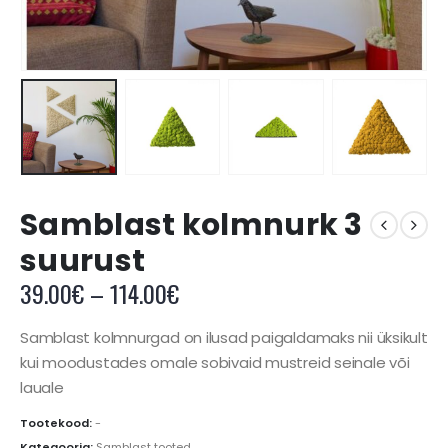
Samblast kolmnurk 3
suurust
Price
39.00
€
–
114.00
€
range:
39.00€
Samblast kolmnurgad on ilusad paigaldamaks nii üksikult
through
kui moodustades omale sobivaid mustreid seinale või
114.00€
lauale
Tootekood:
-
Kategooria:
Samblast tooted