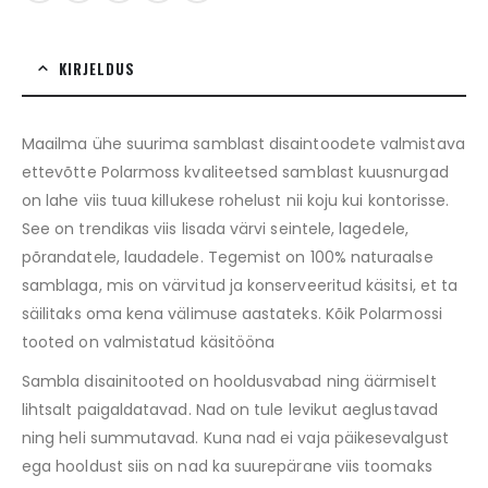
KIRJELDUS
Maailma ühe suurima samblast disaintoodete valmistava
ettevõtte Polarmoss kvaliteetsed samblast kuusnurgad
on lahe viis tuua killukese rohelust nii koju kui kontorisse.
See on trendikas viis lisada värvi seintele, lagedele,
põrandatele, laudadele. Tegemist on 100% naturaalse
samblaga, mis on värvitud ja konserveeritud käsitsi, et ta
säilitaks oma kena välimuse aastateks. Kõik Polarmossi
tooted on valmistatud käsitööna
Sambla disainitooted on hooldusvabad ning äärmiselt
lihtsalt paigaldatavad. Nad on tule levikut aeglustavad
ning heli summutavad. Kuna nad ei vaja päikesevalgust
ega hooldust siis on nad ka suurepärane viis toomaks