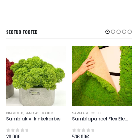
SEOTUD TOOTED
KINGIIDEED
,
SAMBLAST TOOTED
SAMBLAST TOOTED
Samblakivi kinkekarbis
Samblapaneel Flex Element S 4 paneeli
20.00
€
536.00
€
0
out of 5
0
out of 5