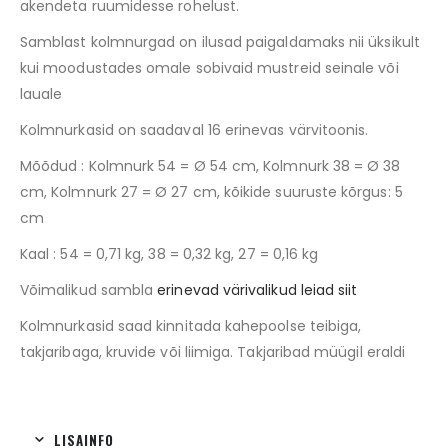
akendeta ruumidesse rohelust.
Samblast kolmnurgad on ilusad paigaldamaks nii üksikult
kui moodustades omale sobivaid mustreid seinale või
lauale
Kolmnurkasid on saadaval 16 erinevas värvitoonis.
Mõõdud : Kolmnurk 54 = Ø 54 cm, Kolmnurk 38 = Ø 38
cm, Kolmnurk 27 = Ø 27 cm, kõikide suuruste kõrgus: 5
cm
Kaal : 54 = 0,71 kg, 38 = 0,32 kg, 27 = 0,16 kg
Võimalikud sambla
erinevad värivalikud leiad siit
Kolmnurkasid saad kinnitada kahepoolse teibiga,
takjaribaga, kruvide või liimiga. Takjaribad müügil eraldi
LISAINFO