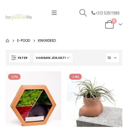
+372 53977989
0
E-POOD
KINGIIDEED
FILTER
-27%
-14%