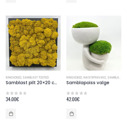
KINGIIDEED
,
SAMBLAST TOOTED
KINGIIDEED
,
NAISTEPÄEVAKS
,
SAMBLAST TOOTED
Samblast pilt 20×20 cm kollane
Samblapoiss valge
34.00
€
42.00
€
0
out of 5
0
out of 5