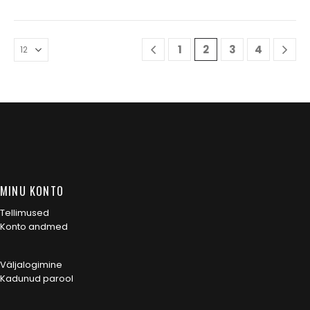
1
2
3
4
MINU KONTO
Tellimused
Konto andmed
Väljalogimine
Kadunud parool